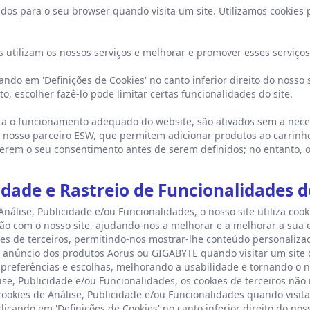
dos para o seu browser quando visita um site. Utilizamos cookies 
utilizam os nossos serviços e melhorar e promover esses serviço
cando em 'Definições de Cookies' no canto inferior direito do nosso
o, escolher fazê-lo pode limitar certas funcionalidades do site.
ara o funcionamento adequado do website, são ativados sem a nece
r nosso parceiro ESW, que permitem adicionar produtos ao carrinh
querem o seu consentimento antes de serem definidos; no entanto, 
idade e Rastreio de Funcionalidades d
nálise, Publicidade e/ou Funcionalidades, o nosso site utiliza cook
ão com o nosso site, ajudando-nos a melhorar e a melhorar a sua 
s de terceiros, permitindo-nos mostrar-lhe conteúdo personalizado
anúncio dos produtos Aorus ou GIGABYTE quando visitar um site de
referências e escolhas, melhorando a usabilidade e tornando o no
se, Publicidade e/ou Funcionalidades, os cookies de terceiros não 
ookies de Análise, Publicidade e/ou Funcionalidades quando visita
icando em 'Definições de Cookies' no canto inferior direito do nos