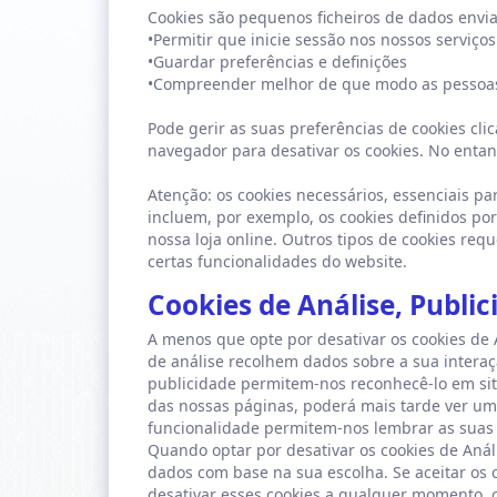
Cookies são pequenos ficheiros de dados envia
•Permitir que inicie sessão nos nossos serviços
•Guardar preferências e definições
•Compreender melhor de que modo as pessoas 
Pode gerir as suas preferências de cookies cli
navegador para desativar os cookies. No entant
Atenção: os cookies necessários, essenciais p
incluem, por exemplo, os cookies definidos po
nossa loja online. Outros tipos de cookies re
certas funcionalidades do website.
Cookies de Análise, Public
A menos que opte por desativar os cookies de A
de análise recolhem dados sobre a sua interaç
publicidade permitem-nos reconhecê-lo em site
das nossas páginas, poderá mais tarde ver um 
funcionalidade permitem-nos lembrar as suas p
Quando optar por desativar os cookies de Análi
dados com base na sua escolha. Se aceitar os c
desativar esses cookies a qualquer momento, cl