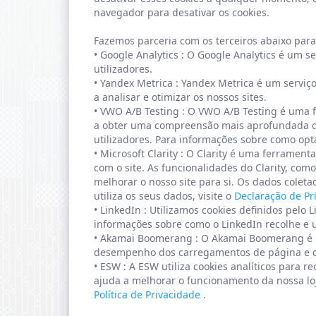
navegador para desativar os cookies.
Fazemos parceria com os terceiros abaixo para 
•
Google Analytics
: O Google Analytics é um se
utilizadores.
•
Yandex Metrica
: Yandex Metrica é um serviç
a analisar e otimizar os nossos sites.
•
VWO A/B Testing
: O VWO A/B Testing é uma f
a obter uma compreensão mais aprofundada das
utilizadores. Para informações sobre como opt
•
Microsoft Clarity
: O Clarity é uma ferrament
com o site. As funcionalidades do Clarity, co
melhorar o nosso site para si. Os dados coleta
utiliza os seus dados, visite o
Declaração de Pr
•
LinkedIn
: Utilizamos cookies definidos pelo
informações sobre como o LinkedIn recolhe e ut
•
Akamai Boomerang
: O Akamai Boomerang é u
desempenho dos carregamentos de página e da
•
ESW
: A ESW utiliza cookies analíticos para 
ajuda a melhorar o funcionamento da nossa loja
Política de Privacidade
.