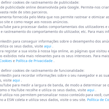
 definir cookies de rastreamento de publicidade:
de publicidade online desenvolvida pela Google. Permite-nos cria
asta rede de sites parceiros.
ramenta fornecida pelo Meta que nos permite rastrear e otimizar 
o site e como reage aos nossos anúncios.
 YouTube para processar dados comportamentais dos utilizadores e
 rastreamento do comportamento do utilizador, etc. Para mais i
o LinkedIn para conseguir informações sobre o desempenho dos anú
iliza os seus dados, visite
aqui
.
ra registar a sua visita à nossa loja online, as páginas que visitou
ios exibidos nela mais relevantes para os seus interesses. Para ma
 Cookies
e
Política de Privacidade
.
 definir cookies de rastreamento de funcionalidade:
 LinkedIn para recordar informações sobre o seu navegador e as su
, visite
aqui
.
YouTube para medir a largura de banda, de modo a determinar se os 
omo o YouTube recolhe e utiliza os seus dados, visite
aqui
.
SW utiliza nos permitem personalizar nosso conteúdo para você, c
 a ESW coleta e utiliza seus dados, visite o seu site.
Política de C