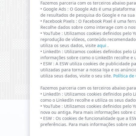
Fazemos parceria com os terceiros abaixo para
•
Google Ads
: O Google Ads é uma plataforma 
de resultados de pesquisa do Google e na sua v
•
Facebook Pixels
: O Facebook Pixel é uma fer
Recolhe dados sobre como interage com o noss
•
YouTube
: Utilizamos cookies definidos pelo
reprodução de vídeos, conteúdo recomendado e
utiliza os seus dados, visite
aqui
.
•
LinkedIn
: Utilizamos cookies definidos pel
informações sobre como o LinkedIn recolhe e ut
•
ESW
: A ESW utiliza cookies de publicidade pa
utilizadas para tornar a nossa loja e os anúnc
utiliza seus dados, visite o seu site.
Política de
Fazemos parceria com os terceiros abaixo para
•
LinkedIn
: Utilizamos cookies definidos pelo
como o LinkedIn recolhe e utiliza os seus dados
•
YouTube
: Utilizamos cookies definidos pelo 
nova ou antiga. Para mais informações sobre c
•
ESW
: Os cookies de funcionalidade que a E
preferências. Para mais informações sobre como