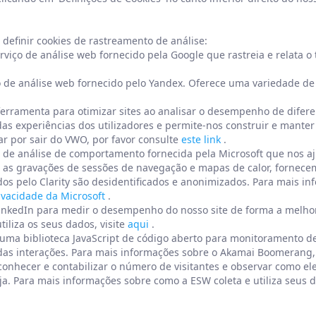
definir cookies de rastreamento de análise:
rviço de análise web fornecido pela Google que rastreia e relata 
o de análise web fornecido pelo Yandex. Oferece uma variedade d
erramenta para otimizar sites ao analisar o desempenho de diferen
 experiências dos utilizadores e permite-nos construir e manter
ar por sair do VWO, por favor consulte
este link
.
a de análise de comportamento fornecida pela Microsoft que nos a
mo as gravações de sessões de navegação e mapas de calor, fornece
dos pelo Clarity são desidentificados e anonimizados. Para mais i
ivacidade da Microsoft
.
 LinkedIn para medir o desempenho do nosso site de forma a melhora
iliza os seus dados, visite
aqui
.
ma biblioteca JavaScript de código aberto para monitoramento de 
s interações. Para mais informações sobre o Akamai Boomerang, 
reconhecer e contabilizar o número de visitantes e observar como e
. Para mais informações sobre como a ESW coleta e utiliza seus da